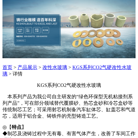
首页
>
产品展示
>
改性水玻璃
>
KGS系列CO2气硬改性水玻
璃
> 详情
KGS系列CO2气硬改性水玻璃
本系列产品为我公司自主研发的“绿色环保型无机粘接剂系
列产品”，可在部分领域替代覆膜砂、热芯盒砂和冷芯盒砂等
传统制芯工艺；可采用射芯机制备汽车缸体芯、缸盖芯和气道
芯，适用于铝合金、铸铁件的壳型铸造工艺。
◎【
特点
】
◆制芯及浇铸过程中无有毒、有害气体产生，改善了车间工作