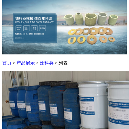
首页
>
产品展示
>
涂料类
> 列表