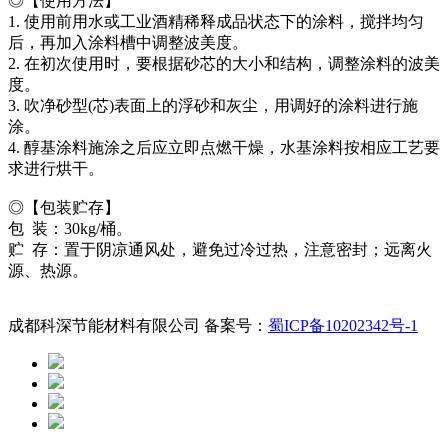
◎【使用方法】
1. 使用前用水或工业酒精稀释成品状态下的涂料，搅拌均匀
后，再加入涂料槽中调整波美度。
2. 在初次使用时，要根据砂芯的大小和结构，调整涂料的波美
度。
3. 吹净砂型(芯)表面上的浮砂和灰尘，用调好的涂料进行施
涂。
4. 醇基涂料施涂之后应立即点燃干燥，水基涂料按相应工艺要
求进行烘干。
◎【包装贮存】
包 装：30kg/桶。
贮 存：置于阴凉通风处，避免过冷过热，注意密封；远离火
源、热源。
成都科深节能材料有限公司 备案号：
蜀ICP备10202342号-1